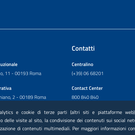
Contatti
tuzionale
Centralino
ano, 11 - 00193 Roma
(+39) 06 68201
rativa
Contact Center
chiano, 2 - 00189 Roma
800 840 840
Scrivi al Contact Center
alytics e cookie di terze parti (altri siti e piattaforme web
 delle visite al sito, la condivisione dei contenuti sui social net
zazione di contenuti multimediali. Per maggiori informazioni con
 elettronica certificata PEC
Privacy
Note legali
Contatti
Ma