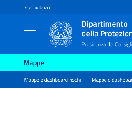
Governo Italiano
Vai al contenuto principale
Raggiungi il piè di pagina
Dipartimento
della Protezion
Presidenza del Consigli
Mappe
Mappe e dashboard rischi
Mappe e dashboa