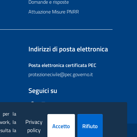
Domande e risposte
Attuazione Misure PNRR
Indirizzi di posta elettronica
Posta elettronica certificata
PEC
protezionecivile@pec.governo.it
Seguici su
Facebook
Instagram
Twitter
YouTube
Flickr
) per la
Privacy
work, la
Accetto
Rifiuto
policy
sulta la
ppa
Dichiarazione di accessibilità